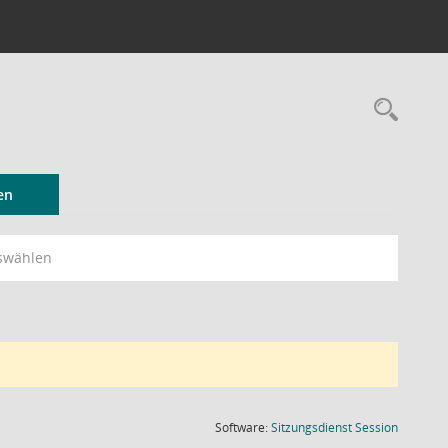
Rec
en
swählen
(Wird in
Software:
Sitzungsdienst
Session