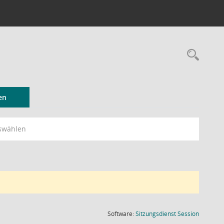
Rec
en
swählen
(Wird in
Software:
Sitzungsdienst
Session