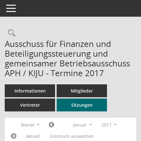
Toggle navigation
Rechercheauswahl
Ausschuss für Finanzen und
Beteiligungssteuerung und
gemeinsamer Betriebsausschuss
APH / KIJU - Termine 2017
Informationen
Mitglieder
Vertreter
Sitzungen
Monat
Januar
2017
Aktuell
Gremium auswählen