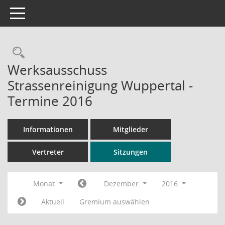
Toggle navigation
Rechercheauswahl
Werksausschuss
Strassenreinigung Wuppertal -
Termine 2016
Informationen
Mitglieder
Vertreter
Sitzungen
Monat
Dezember
2016
Aktuell
Gremium auswählen