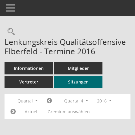
Toggle navigation
Rechercheauswahl
Lenkungskreis Qualitätsoffensive
Elberfeld - Termine 2016
Informationen
Mitglieder
Vertreter
Sitzungen
Quartal
Quartal 4
2016
Aktuell
Gremium auswählen