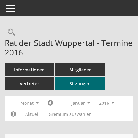
Toggle navigation
Rechercheauswahl
Rat der Stadt Wuppertal - Termine
2016
Informationen
Mitglieder
Vertreter
Sitzungen
Monat
Januar
2016
Aktuell
Gremium auswählen