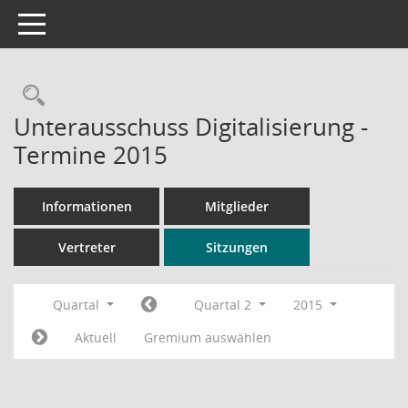
Toggle navigation
Rechercheauswahl
Unterausschuss Digitalisierung -
Termine 2015
Informationen
Mitglieder
Vertreter
Sitzungen
Quartal
Quartal 2
2015
Aktuell
Gremium auswählen