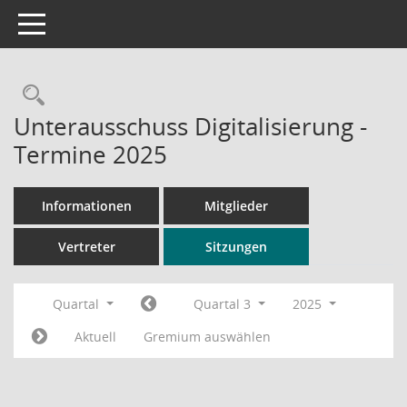
Toggle navigation
Rechercheauswahl
Unterausschuss Digitalisierung -
Termine 2025
Informationen
Mitglieder
Vertreter
Sitzungen
Quartal
Quartal 3
2025
Aktuell
Gremium auswählen