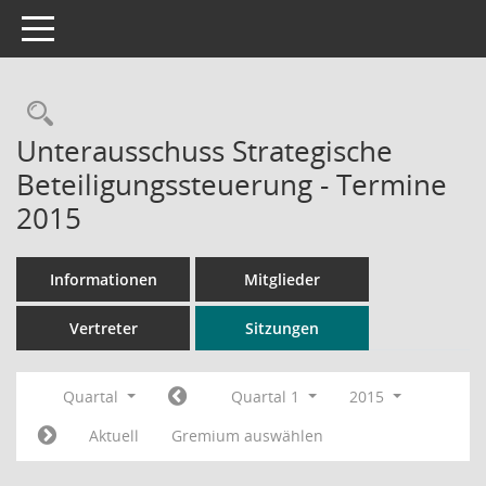
Toggle navigation
Rechercheauswahl
Unterausschuss Strategische
Beteiligungssteuerung - Termine
2015
Informationen
Mitglieder
Vertreter
Sitzungen
Quartal
Quartal 1
2015
Aktuell
Gremium auswählen