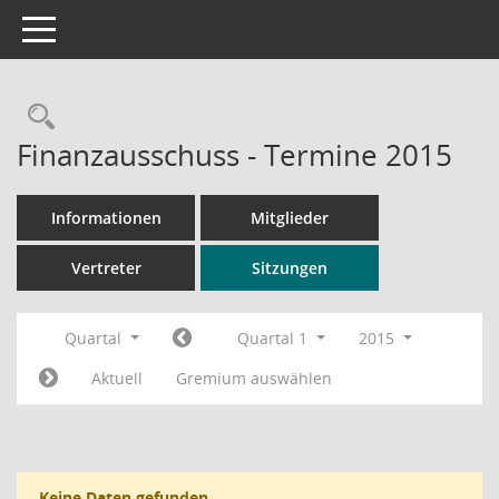
Toggle navigation
Rechercheauswahl
Finanzausschuss - Termine 2015
Informationen
Mitglieder
Vertreter
Sitzungen
Quartal
Quartal 1
2015
Aktuell
Gremium auswählen
Keine Daten gefunden.