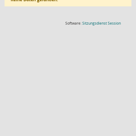
(Wird in
Software:
Sitzungsdienst
Session