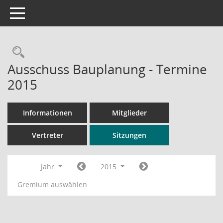
Toggle navigation
Rechercheauswahl
Ausschuss Bauplanung - Termine
2015
Informationen
Mitglieder
Vertreter
Sitzungen
Jahr
2015
Gremium auswählen