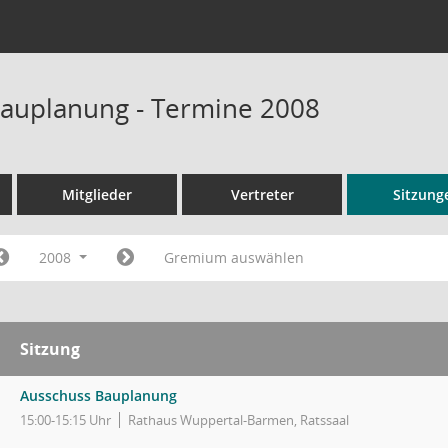
auplanung - Termine 2008
Mitglieder
Vertreter
Sitzung
2008
Gremium auswählen
Sitzung
Ausschuss Bauplanung
15:00-15:15 Uhr
Rathaus Wuppertal-Barmen, Ratssaal