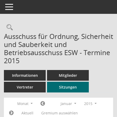
Toggle navigation
Rechercheauswahl
Ausschuss für Ordnung, Sicherheit
und Sauberkeit und
Betriebsausschuss ESW - Termine
2015
Informationen
Mitglieder
Vertreter
Sitzungen
Monat
Januar
2015
Aktuell
Gremium auswählen