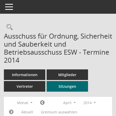
Toggle navigation
Rechercheauswahl
Ausschuss für Ordnung, Sicherheit
und Sauberkeit und
Betriebsausschuss ESW - Termine
2014
Informationen
Mitglieder
Vertreter
Sitzungen
Monat
April
2014
Aktuell
Gremium auswählen