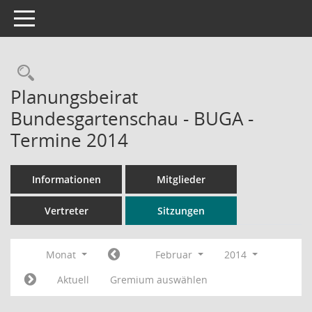
Toggle navigation
Rechercheauswahl
Planungsbeirat
Bundesgartenschau - BUGA -
Termine 2014
Informationen
Mitglieder
Vertreter
Sitzungen
Monat
Februar
2014
Aktuell
Gremium auswählen