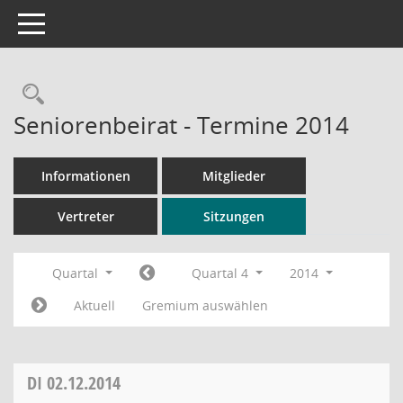
Toggle navigation
Rechercheauswahl
Seniorenbeirat - Termine 2014
Informationen
Mitglieder
Vertreter
Sitzungen
Quartal
Quartal 4
2014
Aktuell
Gremium auswählen
DI
02.12.2014