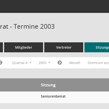
rat - Termine 2003
Mitglieder
Vertreter
Sitzung
Quartal 4
2003
Aktuell
Gremium au
Sitzung
Seniorenbeirat