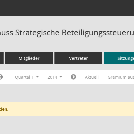
uss Strategische Beteiligungssteuer
Mitglieder
Vertreter
Sitzung
Quartal 1
2014
Aktuell
Gremium au
den.