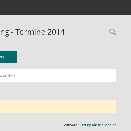
ung - Termine 2014
Rec
en
swählen
(Wird in
Software:
Sitzungsdienst
Session