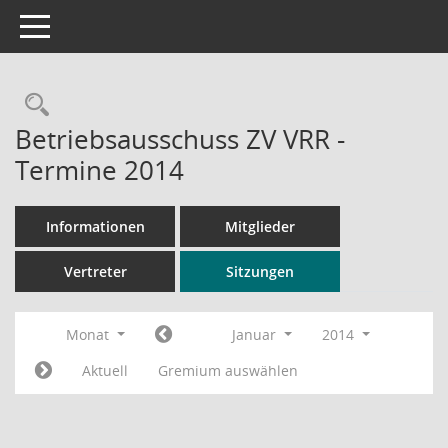
Toggle navigation
Rechercheauswahl
Betriebsausschuss ZV VRR -
Termine 2014
Informationen
Mitglieder
Vertreter
Sitzungen
Monat
Januar
2014
Aktuell
Gremium auswählen