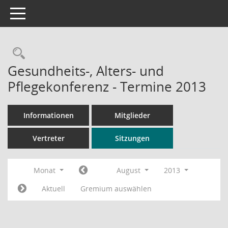
Toggle navigation
Rechercheauswahl
Gesundheits-, Alters- und
Pflegekonferenz - Termine 2013
Informationen
Mitglieder
Vertreter
Sitzungen
Monat
August
2013
Aktuell
Gremium auswählen