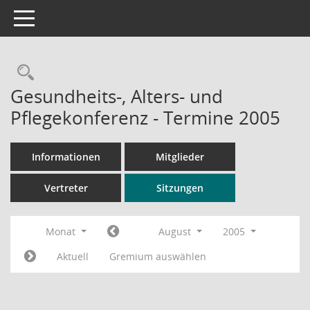
Toggle navigation
Rechercheauswahl
Gesundheits-, Alters- und
Pflegekonferenz - Termine 2005
Informationen
Mitglieder
Vertreter
Sitzungen
Monat
August
2005
Aktuell
Gremium auswählen