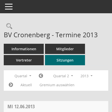
Toggle navigation
Rechercheauswahl
BV Cronenberg - Termine 2013
Informationen
Mitglieder
Vertreter
Sitzungen
Quartal
Quartal 2
2013
Aktuell
Gremium auswählen
MI
12.06.2013