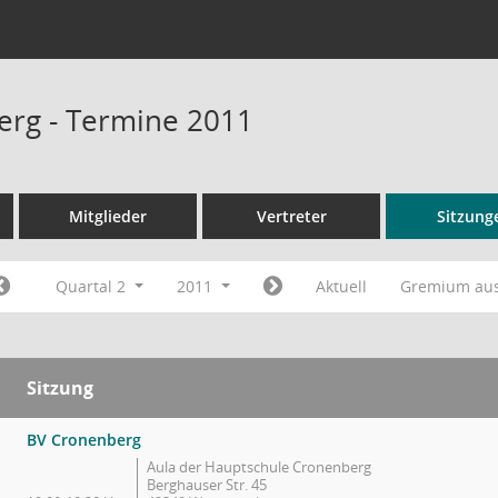
rg - Termine 2011
Mitglieder
Vertreter
Sitzung
Quartal 2
2011
Aktuell
Gremium au
Sitzung
BV Cronenberg
Aula der Hauptschule Cronenberg
Berghauser Str. 45