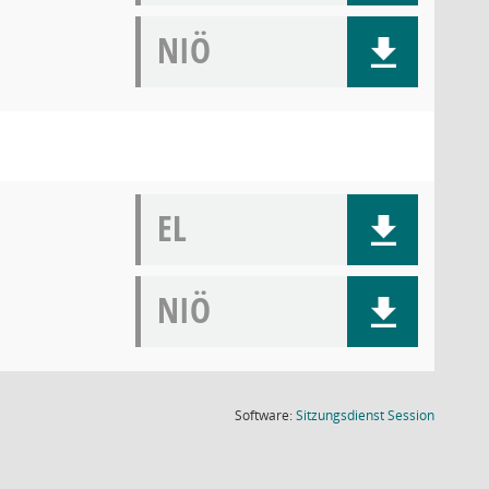
NIÖ
EL
NIÖ
(Wird in
Software:
Sitzungsdienst
Session