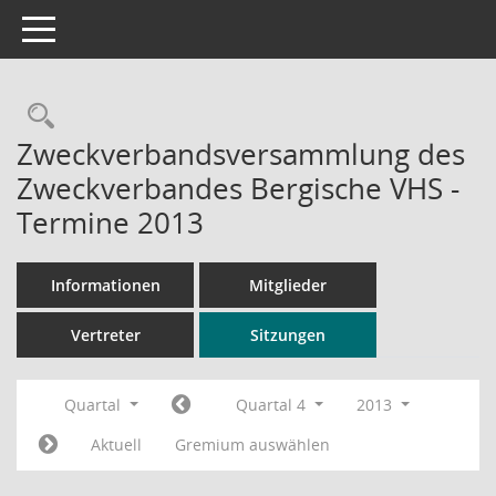
Toggle navigation
Rechercheauswahl
Zweckverbandsversammlung des
Zweckverbandes Bergische VHS -
Termine 2013
Informationen
Mitglieder
Vertreter
Sitzungen
Quartal
Quartal 4
2013
Aktuell
Gremium auswählen