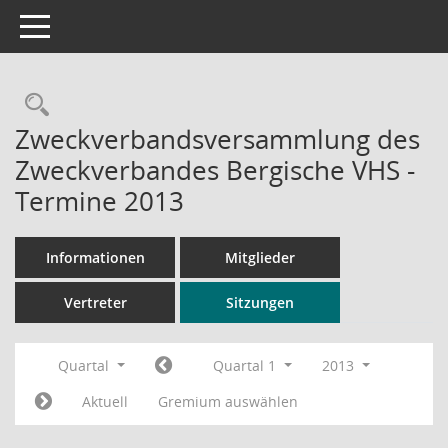
Toggle navigation
Rechercheauswahl
Zweckverbandsversammlung des
Zweckverbandes Bergische VHS -
Termine 2013
Informationen
Mitglieder
Vertreter
Sitzungen
Quartal
Quartal 1
2013
Aktuell
Gremium auswählen