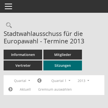
Toggle navigation
Rechercheauswahl
Stadtwahlausschuss für die
Europawahl - Termine 2013
Informationen
Mitglieder
Vertreter
Sitzungen
Quartal
Quartal 1
2013
Aktuell
Gremium auswählen