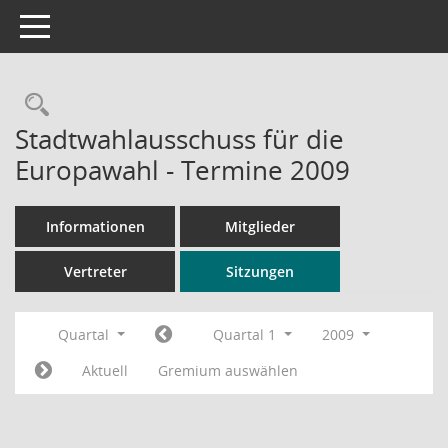
Toggle navigation
Rechercheauswahl
Stadtwahlausschuss für die
Europawahl - Termine 2009
Informationen
Mitglieder
Vertreter
Sitzungen
Quartal
Quartal 1
2009
Aktuell
Gremium auswählen