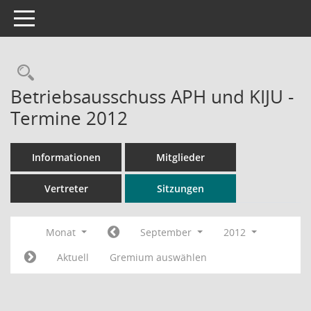
Toggle navigation
Rechercheauswahl
Betriebsausschuss APH und KIJU -
Termine 2012
Informationen
Mitglieder
Vertreter
Sitzungen
Monat
September
2012
Aktuell
Gremium auswählen