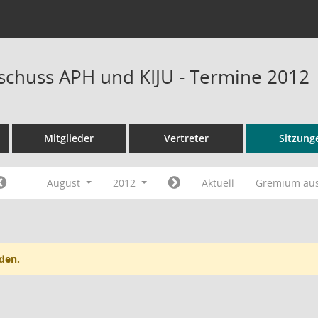
schuss APH und KIJU - Termine 2012
Mitglieder
Vertreter
Sitzung
August
2012
Aktuell
Gremium au
den.