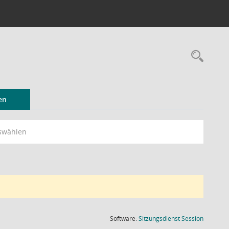
Rec
en
swählen
(Wird in
Software:
Sitzungsdienst
Session