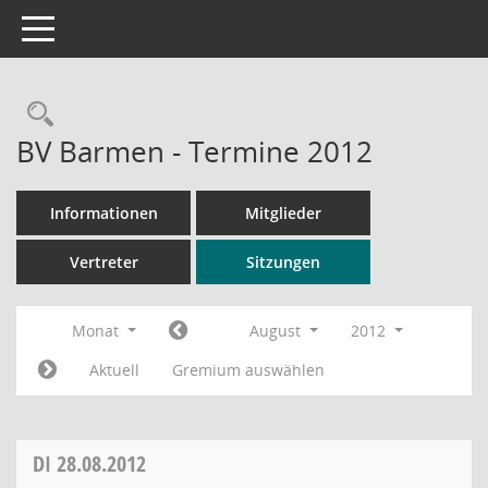
Toggle navigation
Rechercheauswahl
BV Barmen - Termine 2012
Informationen
Mitglieder
Vertreter
Sitzungen
Monat
August
2012
Aktuell
Gremium auswählen
DI
28.08.2012