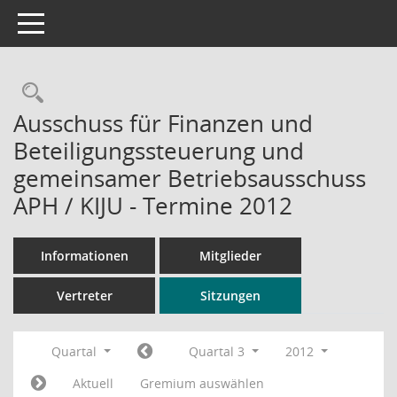
Toggle navigation
Rechercheauswahl
Ausschuss für Finanzen und
Beteiligungssteuerung und
gemeinsamer Betriebsausschuss
APH / KIJU - Termine 2012
Informationen
Mitglieder
Vertreter
Sitzungen
Quartal
Quartal 3
2012
Aktuell
Gremium auswählen