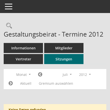
Toggle navigation
Rechercheauswahl
Gestaltungsbeirat - Termine 2012
Informationen
Mitglieder
Vertreter
Sitzungen
Monat
Juli
2012
Aktuell
Gremium auswählen
Keine Daten gefunden.