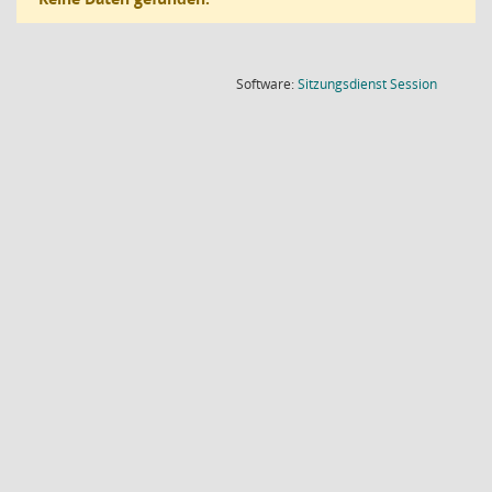
(Wird in
Software:
Sitzungsdienst
Session