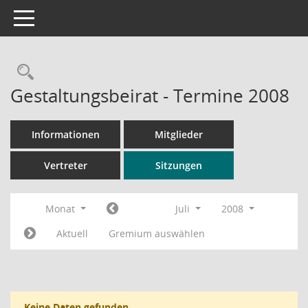
Toggle navigation
Rechercheauswahl
Gestaltungsbeirat - Termine 2008
Informationen
Mitglieder
Vertreter
Sitzungen
Monat
Juli
2008
Aktuell
Gremium auswählen
Keine Daten gefunden.