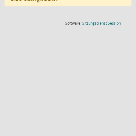
(Wird in
Software:
Sitzungsdienst
Session