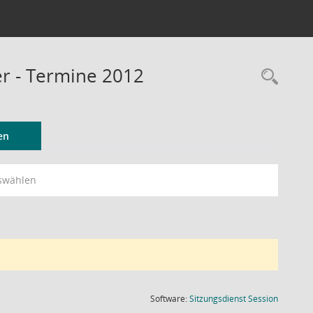
r - Termine 2012
Rec
en
swählen
(Wird in
Software:
Sitzungsdienst
Session