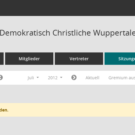
Demokratisch Christliche Wuppertale
Mitglieder
Vertreter
Sitzung
Juli
2012
Aktuell
Gremium au
den.