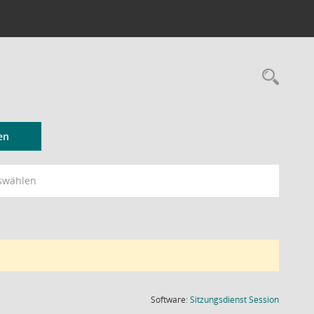
Rec
en
swählen
(Wird in
Software:
Sitzungsdienst
Session