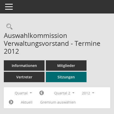
Toggle navigation
Rechercheauswahl
Auswahlkommission
Verwaltungsvorstand - Termine
2012
Informationen
Mitglieder
Vertreter
Sitzungen
Quartal
Quartal 2
2012
Aktuell
Gremium auswählen