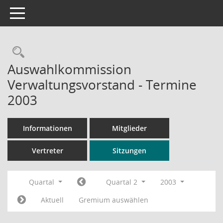
Toggle navigation
Rechercheauswahl
Auswahlkommission
Verwaltungsvorstand - Termine
2003
Informationen
Mitglieder
Vertreter
Sitzungen
Quartal
Quartal 2
2003
Aktuell
Gremium auswählen