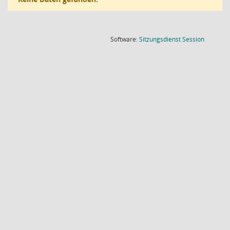
(Wird in
Software:
Sitzungsdienst
Session