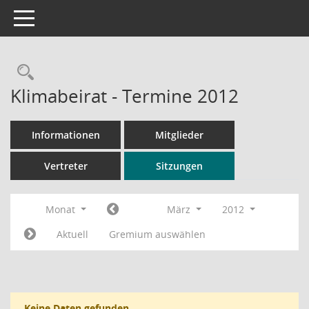
Toggle navigation
Rechercheauswahl
Klimabeirat - Termine 2012
Informationen
Mitglieder
Vertreter
Sitzungen
Monat
März
2012
Aktuell
Gremium auswählen
Keine Daten gefunden.