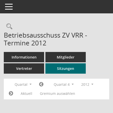
Toggle navigation
Rechercheauswahl
Betriebsausschuss ZV VRR -
Termine 2012
Informationen
Mitglieder
Vertreter
Sitzungen
Quartal
Quartal 4
2012
Aktuell
Gremium auswählen