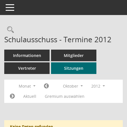
Toggle navigation
Rechercheauswahl
Schulausschuss - Termine 2012
Informationen
Mitglieder
Vertreter
Sitzungen
Monat
Oktober
2012
Aktuell
Gremium auswählen
Keine Daten gefunden.