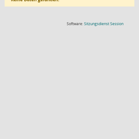
(Wird in
Software:
Sitzungsdienst
Session