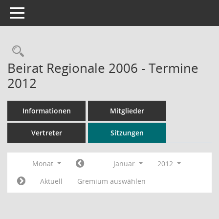
Toggle navigation
Rechercheauswahl
Beirat Regionale 2006 - Termine
2012
Informationen
Mitglieder
Vertreter
Sitzungen
Monat
Januar
2012
Aktuell
Gremium auswählen