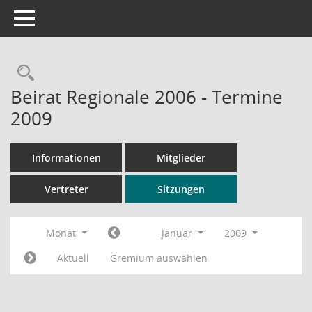
Toggle navigation
Rechercheauswahl
Beirat Regionale 2006 - Termine
2009
Informationen
Mitglieder
Vertreter
Sitzungen
Monat
Januar
2009
Aktuell
Gremium auswählen