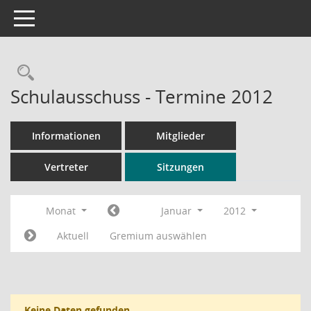
Toggle navigation
Rechercheauswahl
Schulausschuss - Termine 2012
Informationen
Mitglieder
Vertreter
Sitzungen
Monat
Januar
2012
Aktuell
Gremium auswählen
Keine Daten gefunden.