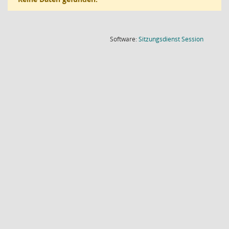
(Wird in
Software:
Sitzungsdienst
Session