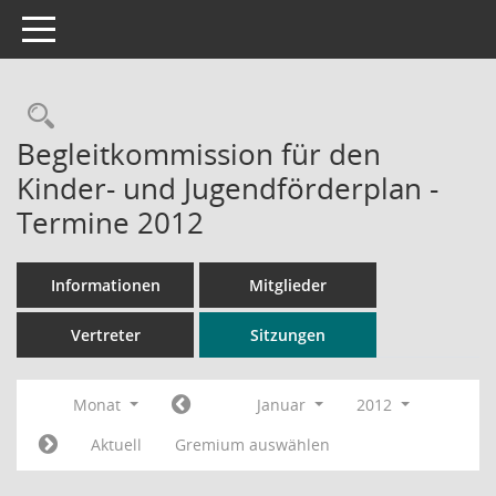
Toggle navigation
Rechercheauswahl
Begleitkommission für den
Kinder- und Jugendförderplan -
Termine 2012
Informationen
Mitglieder
Vertreter
Sitzungen
Monat
Januar
2012
Aktuell
Gremium auswählen