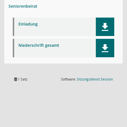
Seniorenbeirat
Einladung
Niederschrift gesamt
(Wird in
1 Satz
Software:
Sitzungsdienst
Session