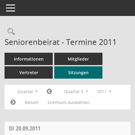
Toggle navigation
Rechercheauswahl
Seniorenbeirat - Termine 2011
Informationen
Mitglieder
Vertreter
Sitzungen
Quartal
Quartal 3
2011
Aktuell
Gremium auswählen
DI
20.09.2011