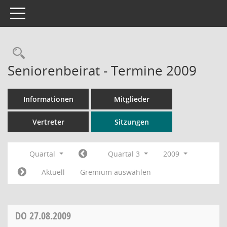
Toggle navigation
Rechercheauswahl
Seniorenbeirat - Termine 2009
Informationen
Mitglieder
Vertreter
Sitzungen
Quartal
Quartal 3
2009
Aktuell
Gremium auswählen
DO
27.08.2009