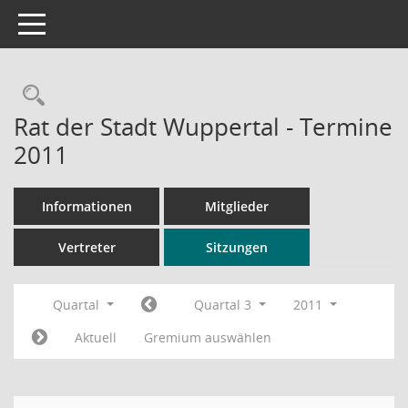
Toggle navigation
Rechercheauswahl
Rat der Stadt Wuppertal - Termine
2011
Informationen
Mitglieder
Vertreter
Sitzungen
Quartal
Quartal 3
2011
Aktuell
Gremium auswählen