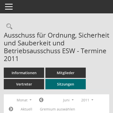
Toggle navigation
Rechercheauswahl
Ausschuss für Ordnung, Sicherheit
und Sauberkeit und
Betriebsausschuss ESW - Termine
2011
Informationen
Mitglieder
Vertreter
Sitzungen
Monat
Juni
2011
Aktuell
Gremium auswählen