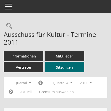
Toggle navigation
Rechercheauswahl
Ausschuss für Kultur - Termine
2011
Informationen
Mitglieder
Vertreter
Sitzungen
Quartal
Quartal 4
2011
Aktuell
Gremium auswählen