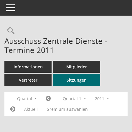
Toggle navigation
Rechercheauswahl
Ausschuss Zentrale Dienste -
Termine 2011
Informationen
Mitglieder
Vertreter
Sitzungen
Quartal
Quartal 1
2011
Aktuell
Gremium auswählen